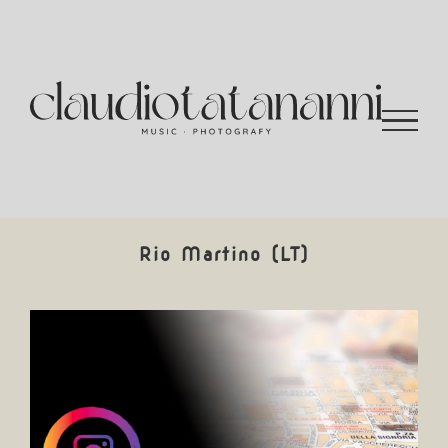
Salta
al
contenuto
Rio Martino (LT)
Ingrandisci
immagine