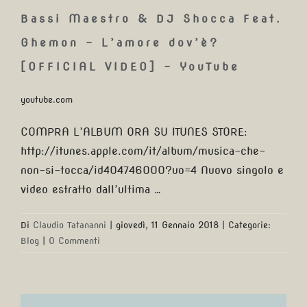
Bassi Maestro & DJ Shocca Feat.
Ghemon – L’amore dov’è?
[OFFICIAL VIDEO] – YouTube
youtube.com
COMPRA L’ALBUM ORA SU ITUNES STORE:
http://itunes.apple.com/it/album/musica-che-
non-si-tocca/id404746000?uo=4 Nuovo singolo e
video estratto dall’ultima …
Di
Claudio Tatananni
|
giovedì, 11 Gennaio 2018
|
Categorie:
Blog
|
0 Commenti