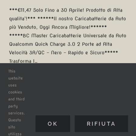
***€11,47 Solo Fino a 30 Aprile! Prodotto di Alta
qualita’!*** ******Il nostro Caricabatterie da Auto
più Venduto, Oggi Ancora Migliore!******
*****BC Master Caricabatterie Universale da Auto
Qualcomm Quick Charge 3.0 2 Porte ad Alta
Velocità 3A/QC – Nero – Rapido e Sicuro*****
Trasforma l…
This
Di
Claudio Tatananni
|
sabato, 2 Dicembre 2017
|
Categorie:
website
Blog
|
0 Commenti
uses
cookies
and third
party
services.
Ora puoi condividere questo
Questo
OK
RIFIUTA
sito
articolo!
utilizza