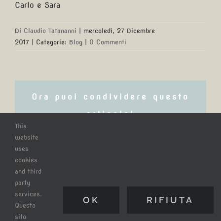
Carlo e Sara
Di
Claudio Tatananni
|
mercoledì, 27 Dicembre
2017
|
Categorie:
Blog
|
0 Commenti
Ora puoi condividere questo
articolo!
This
website
Facebook
X
Reddit
LinkedIn
WhatsApp
Tumblr
uses
cookies
Pinterest
Email
and third
party
services.
OK
RIFIUTA
Questo
sito