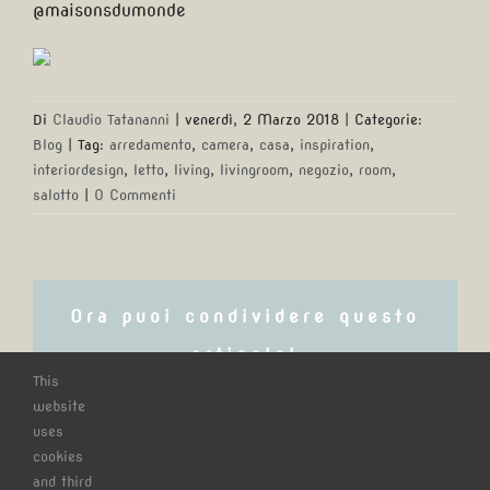
@maisonsdumonde
Di
Claudio Tatananni
|
venerdì, 2 Marzo 2018
|
Categorie:
Blog
|
Tag:
arredamento
,
camera
,
casa
,
inspiration
,
interiordesign
,
letto
,
living
,
livingroom
,
negozio
,
room
,
salotto
|
0 Commenti
Ora puoi condividere questo
articolo!
This
website
Facebook
X
Reddit
LinkedIn
WhatsApp
Tumblr
uses
cookies
Pinterest
Email
and third