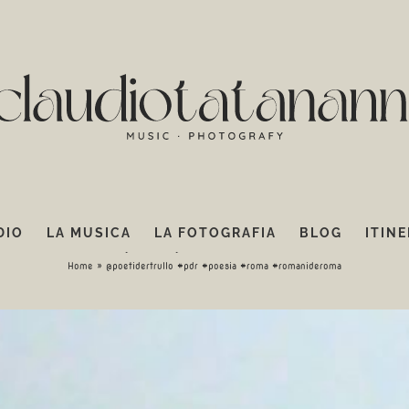
DIO
LA MUSICA
LA FOTOGRAFIA
BLOG
ITINE
etidertrullo #pdr #poesia #roma #romanide
Home
»
@poetidertrullo #pdr #poesia #roma #romanideroma