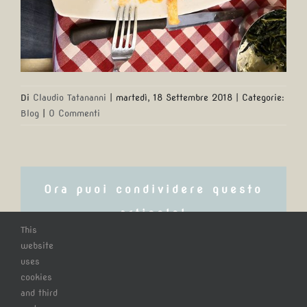
Di
Claudio Tatananni
|
martedì, 18 Settembre 2018
|
Categorie:
Blog
|
0 Commenti
Ora puoi condividere questo
articolo!
This
website
Facebook
X
Reddit
LinkedIn
WhatsApp
Tumblr
uses
cookies
Pinterest
Email
and third