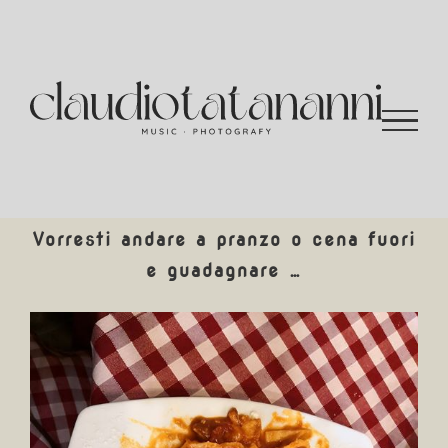
Salta
al
contenuto
Vorresti andare a pranzo o cena fuori
e guadagnare …
Ingrandisci
immagine