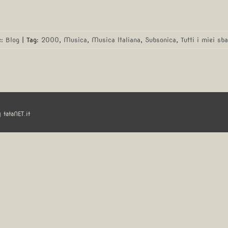
e:
Blog
|
Tag:
2000
,
Musica
,
Musica Italiana
,
Subsonica
,
Tutti i miei sba
y
tataNET.it