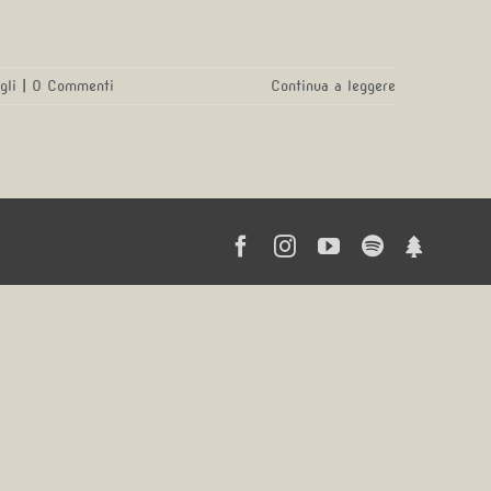
gli
|
0 Commenti
Continua a leggere
Facebook
Instagram
YouTube
Spotify
Linktr