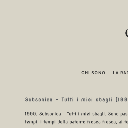
Salta
al
contenuto
CHI SONO
LA RA
Subsonica – Tutti i miei sbagli (19
1999, Subsonica - Tutti i miei sbagli. Sono pas
tempi, i tempi della patente fresca fresca, ai te