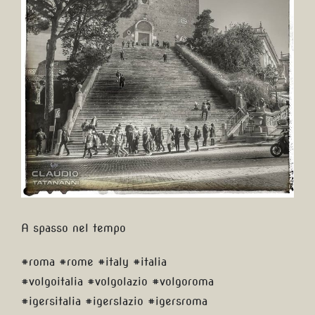
A spasso nel tempo
#roma #rome #italy #italia
#volgoitalia #volgolazio #volgoroma
#igersitalia #igerslazio #igersroma