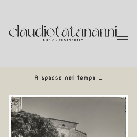
Salta
al
contenuto
A spasso nel tempo …
Ingrandisci
immagine