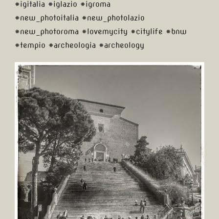
#igitalia #iglazio #igroma
#new_photoitalia #new_photolazio
#new_photoroma #lovemycity #citylife #bnw
#tempio #archeologia #archeology