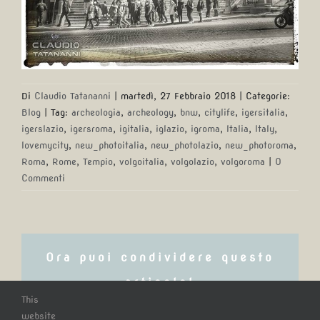
Di
Claudio Tatananni
|
martedì, 27 Febbraio 2018
|
Categorie:
Blog
|
Tag:
archeologia
,
archeology
,
bnw
,
citylife
,
igersitalia
,
igerslazio
,
igersroma
,
igitalia
,
iglazio
,
igroma
,
Italia
,
Italy
,
lovemycity
,
new_photoitalia
,
new_photolazio
,
new_photoroma
,
Roma
,
Rome
,
Tempio
,
volgoitalia
,
volgolazio
,
volgoroma
|
0
Commenti
Ora puoi condividere questo
articolo!
This
website