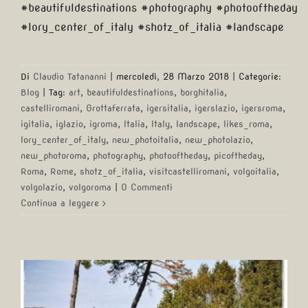
#beautifuldestinations #photography #photooftheday
#lory_center_of_italy #shotz_of_italia #landscape
Di
Claudio Tatananni
|
mercoledì, 28 Marzo 2018
|
Categorie:
Blog
|
Tag:
art
,
beautifuldestinations
,
borghitalia
,
castelliromani
,
Grottaferrata
,
igersitalia
,
igerslazio
,
igersroma
,
igitalia
,
iglazio
,
igroma
,
Italia
,
Italy
,
landscape
,
likes_roma
,
lory_center_of_italy
,
new_photoitalia
,
new_photolazio
,
new_photoroma
,
photography
,
photooftheday
,
picoftheday
,
Roma
,
Rome
,
shotz_of_italia
,
visitcastelliromani
,
volgoitalia
,
volgolazio
,
volgoroma
|
0 Commenti
Continua a leggere