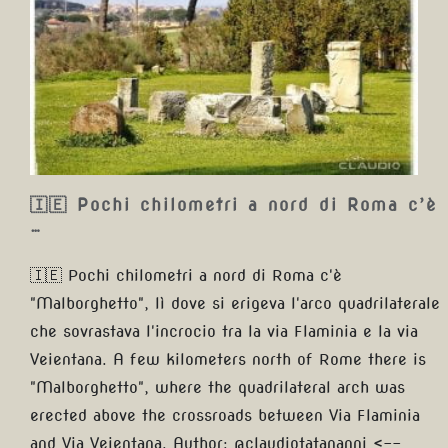
🇮🇪 Pochi chilometri a nord
di Roma c’è …
🇮🇪 Pochi chilometri a nord di Roma c’è
…
🇮🇪 Pochi chilometri a nord di Roma c'è
"Malborghetto", lì dove si erigeva l'arco quadrilaterale
che sovrastava l'incrocio tra la via Flaminia e la via
Veientana. A few kilometers north of Rome there is
"Malborghetto", where the quadrilateral arch was
erected above the crossroads between Via Flaminia
and Via Veientana. Author: @claudiotatananni <--