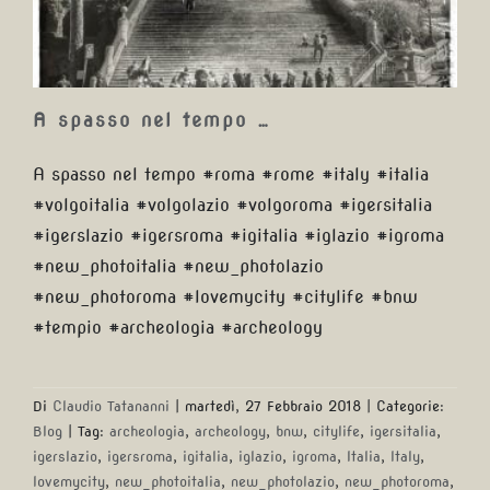
A spasso nel tempo …
A spasso nel tempo #roma #rome #italy #italia
#volgoitalia #volgolazio #volgoroma #igersitalia
#igerslazio #igersroma #igitalia #iglazio #igroma
#new_photoitalia #new_photolazio
#new_photoroma #lovemycity #citylife #bnw
#tempio #archeologia #archeology
Di
Claudio Tatananni
|
martedì, 27 Febbraio 2018
|
Categorie:
Blog
|
Tag:
archeologia
,
archeology
,
bnw
,
citylife
,
igersitalia
,
igerslazio
,
igersroma
,
igitalia
,
iglazio
,
igroma
,
Italia
,
Italy
,
lovemycity
,
new_photoitalia
,
new_photolazio
,
new_photoroma
,