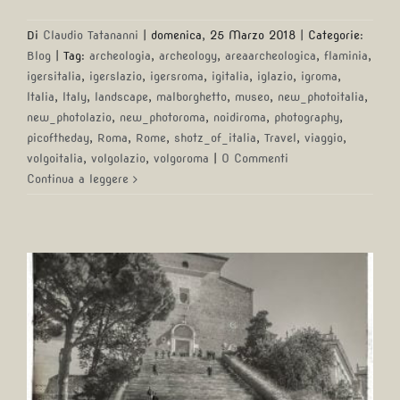
Di
Claudio Tatananni
|
domenica, 25 Marzo 2018
|
Categorie:
Blog
|
Tag:
archeologia
,
archeology
,
areaarcheologica
,
flaminia
,
igersitalia
,
igerslazio
,
igersroma
,
igitalia
,
iglazio
,
igroma
,
Italia
,
Italy
,
landscape
,
malborghetto
,
museo
,
new_photoitalia
,
new_photolazio
,
new_photoroma
,
noidiroma
,
photography
,
picoftheday
,
Roma
,
Rome
,
shotz_of_italia
,
Travel
,
viaggio
,
volgoitalia
,
volgolazio
,
volgoroma
|
0 Commenti
Continua a leggere
A spasso nel tempo …