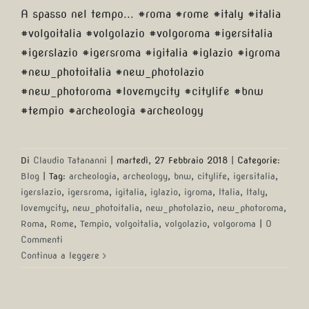
A spasso nel tempo... #roma #rome #italy #italia
#volgoitalia #volgolazio #volgoroma #igersitalia
#igerslazio #igersroma #igitalia #iglazio #igroma
#new_photoitalia #new_photolazio
#new_photoroma #lovemycity #citylife #bnw
#tempio #archeologia #archeology
Di
Claudio Tatananni
|
martedì, 27 Febbraio 2018
|
Categorie:
Blog
|
Tag:
archeologia
,
archeology
,
bnw
,
citylife
,
igersitalia
,
igerslazio
,
igersroma
,
igitalia
,
iglazio
,
igroma
,
Italia
,
Italy
,
lovemycity
,
new_photoitalia
,
new_photolazio
,
new_photoroma
,
Roma
,
Rome
,
Tempio
,
volgoitalia
,
volgolazio
,
volgoroma
|
0
Commenti
Continua a leggere