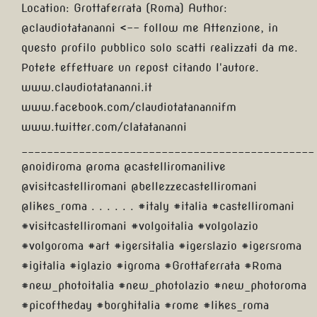
Location: Grottaferrata (Roma) Author:
@claudiotatananni <-- follow me Attenzione, in
questo profilo pubblico solo scatti realizzati da me.
Potete effettuare un repost citando l'autore.
www.claudiotatananni.it
www.facebook.com/claudiotatanannifm
www.twitter.com/clatatananni
______________________________________________
@noidiroma @roma @castelliromanilive
@visitcastelliromani @bellezzecastelliromani
@likes_roma . . . . . . #italy #italia #castelliromani
#visitcastelliromani #volgoitalia #volgolazio
#volgoroma #art #igersitalia #igerslazio #igersroma
#igitalia #iglazio #igroma #Grottaferrata #Roma
#new_photoitalia #new_photolazio #new_photoroma
#picoftheday #borghitalia #rome #likes_roma