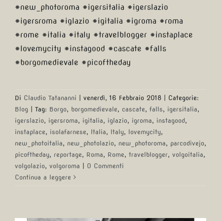
#new_photoroma #igersitalia #igerslazio
#igersroma #iglazio #igitalia #igroma #roma
#rome #italia #italy #travelblogger #instaplace
#lovemycity #instagood #cascate #falls
#borgomedievale #picoftheday
Di
Claudio Tatananni
|
venerdì, 16 Febbraio 2018
|
Categorie:
Blog
|
Tag:
Borgo
,
borgomedievale
,
cascate
,
falls
,
igersitalia
,
igerslazio
,
igersroma
,
igitalia
,
iglazio
,
igroma
,
instagood
,
instaplace
,
isolafarnese
,
Italia
,
Italy
,
lovemycity
,
new_photoitalia
,
new_photolazio
,
new_photoroma
,
parcodivejo
,
picoftheday
,
reportage
,
Roma
,
Rome
,
travelblogger
,
volgoitalia
,
volgolazio
,
volgoroma
|
0 Commenti
Continua a leggere