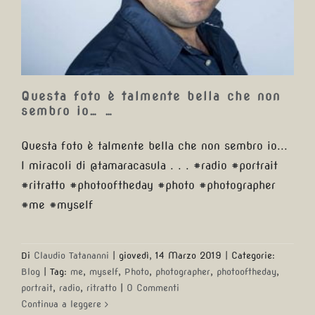
che non sembro io… …
Questa foto è talmente bella che non
sembro io… …
Questa foto è talmente bella che non sembro io...
I miracoli di @tamaracasula . . . #radio #portrait
#ritratto #photooftheday #photo #photographer
#me #myself
Di
Claudio Tatananni
|
giovedì, 14 Marzo 2019
|
Categorie:
Blog
|
Tag:
me
,
myself
,
Photo
,
photographer
,
photooftheday
,
portrait
,
radio
,
ritratto
|
0 Commenti
Continua a leggere