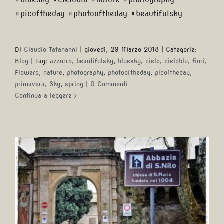
#picoftheday #photooftheday #beautifulsky
Di
Claudio Tatananni
|
giovedì, 29 Marzo 2018
|
Categorie:
Blog
|
Tag:
azzurro
,
beautifulsky
,
bluesky
,
cielo
,
cieloblu
,
fiori
,
Flowers
,
nature
,
photography
,
photooftheday
,
picoftheday
,
primavera
,
Sky
,
spring
|
0 Commenti
Continua a leggere
L’Abbazia di San Nilo a
Grottaferrata è l’ultimo …