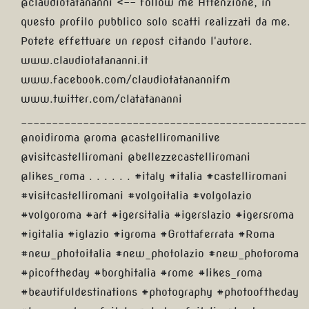
@claudiotatananni <-- follow me Attenzione, in
questo profilo pubblico solo scatti realizzati da me.
Potete effettuare un repost citando l'autore.
www.claudiotatananni.it
www.facebook.com/claudiotatanannifm
www.twitter.com/clatatananni
______________________________________________
@noidiroma @roma @castelliromanilive
@visitcastelliromani @bellezzecastelliromani
@likes_roma . . . . . . #italy #italia #castelliromani
#visitcastelliromani #volgoitalia #volgolazio
#volgoroma #art #igersitalia #igerslazio #igersroma
#igitalia #iglazio #igroma #Grottaferrata #Roma
#new_photoitalia #new_photolazio #new_photoroma
#picoftheday #borghitalia #rome #likes_roma
#beautifuldestinations #photography #photooftheday