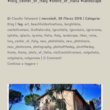
#lory_center_of_italy #shotz_of_italia #landscape
Di
Claudio Tatananni
|
mercoledì, 28 Marzo 2018
|
Categorie:
Blog
|
Tag:
art
,
beautifuldestinations
,
borghitalia
,
castelliromani
,
Grottaferrata
,
igersitalia
,
igerslazio
,
igersroma
,
igitalia
,
iglazio
,
igroma
,
Italia
,
Italy
,
landscape
,
likes_roma
,
lory_center_of_italy
,
new_photoitalia
,
new_photolazio
,
new_photoroma
,
photography
,
photooftheday
,
picoftheday
,
Roma
,
Rome
,
shotz_of_italia
,
visitcastelliromani
,
volgoitalia
,
volgolazio
,
volgoroma
|
0 Commenti
Continua a leggere