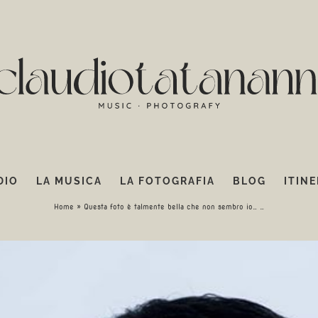
DIO
LA MUSICA
LA FOTOGRAFIA
BLOG
ITINE
sta foto è talmente bella che non sembro i
Home
»
Questa foto è talmente bella che non sembro io… …