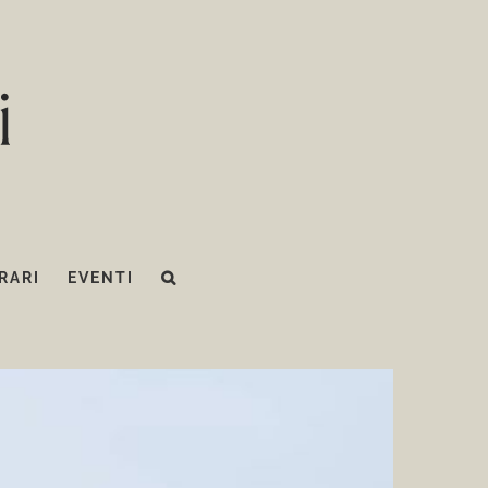
RARI
EVENTI
o… …