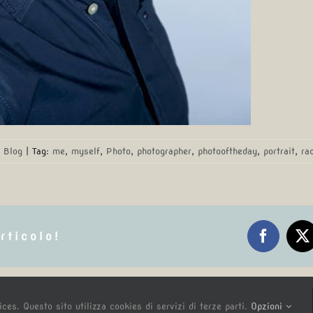
:
Blog
|
Tag:
me
,
myself
,
Photo
,
photographer
,
photooftheday
,
portrait
,
ra
rticolo!
Faceboo
X
ces. Questo sito utilizza cookies di servizi di terze parti.
Opzioni
y
tataNET.it