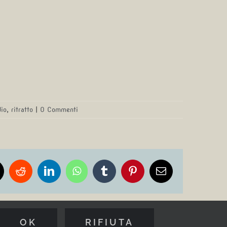
dio
,
ritratto
|
0 Commenti
k
Reddit
LinkedIn
WhatsApp
Tumblr
Pinterest
Email
OK
RIFIUTA
Facebook
Instagram
YouTube
Spotify
Linktr