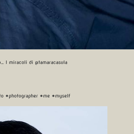
… I miracoli di @tamaracasula
hoto #photographer #me #myself