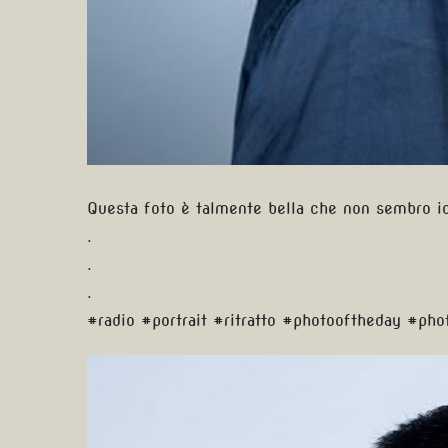
Questa foto è talmente bella che non sembro io
.
.
.
#radio #portrait #ritratto #photooftheday #p