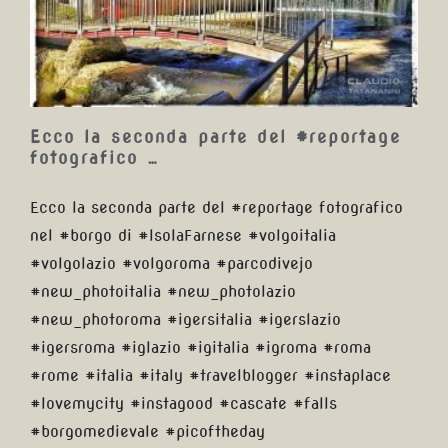
#reportage fotografico …
Ecco la seconda parte del #reportage
fotografico …
Ecco la seconda parte del #reportage fotografico
nel #borgo di #IsolaFarnese #volgoitalia
#volgolazio #volgoroma #parcodivejo
#new_photoitalia #new_photolazio
#new_photoroma #igersitalia #igerslazio
#igersroma #iglazio #igitalia #igroma #roma
#rome #italia #italy #travelblogger #instaplace
#lovemycity #instagood #cascate #falls
#borgomedievale #picoftheday