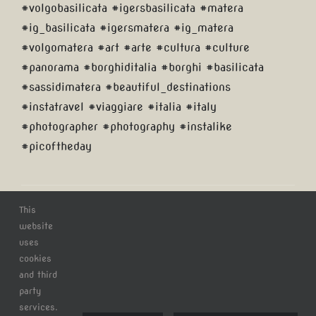
#volgobasilicata #igersbasilicata #matera
#ig_basilicata #igersmatera #ig_matera
#volgomatera #art #arte #cultura #culture
#panorama #borghiditalia #borghi #basilicata
#sassidimatera #beautiful_destinations
#instatravel #viaggiare #italia #italy
#photographer #photography #instalike
#picoftheday
Di
Claudio Tatananni
|
martedì, 8 Gennaio 2019
|
Categorie:
This
Blog
|
Tag:
art
,
arte
,
basilicata
,
beautiful_destinations
,
borghi
,
website
borghiditalia
,
Buonanotte
,
cultura
,
culture
,
igersbasilicata
,
uses
igersmatera
,
ig_basilicata
,
ig_matera
,
instalike
,
instatravel
,
cookies
Italia
,
Italy
,
matera
,
Panorama
,
photographer
,
photography
,
and third
picoftheday
,
sassidimatera
,
viaggiare
,
volgobasilicata
,
party
volgomatera
|
0 Commenti
services.
Continua a leggere