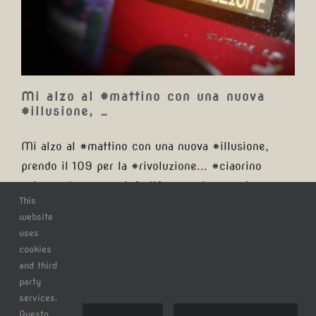
nuova #illusione, …
Mi alzo al #mattino con una nuova
#illusione, …
Mi alzo al #mattino con una nuova #illusione,
prendo il 109 per la #rivoluzione... #ciaorino
#rinogaetano #musicforlife #music #musica
This
website
uses
Di
Claudio Tatananni
|
mercoledì, 27 Dicembre
cookies
2017
|
Categorie:
Blog
|
Tag:
ciaorino
,
illusione
,
mattino
,
and third
music
,
Musica
,
musicforlife
,
rinogaetano
,
rivoluzione
|
0
party
Commenti
services.
Continua a leggere
Questo