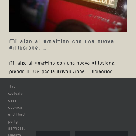
nuova #illusione, …
Mi alzo al #mattino con una nuova
#illusione, …
Mi alzo al #mattino con una nuova #illusione,
prendo il 109 per la #rivoluzione... #ciaorino
#rinogaetano #musicforlife #music #musica
This
website
uses
Di
Claudio Tatananni
|
mercoledì, 27 Dicembre
cookies
2017
|
Categorie:
Blog
|
Tag:
ciaorino
,
illusione
,
mattino
,
and third
music
,
Musica
,
musicforlife
,
rinogaetano
,
rivoluzione
|
0
party
Commenti
services.
Continua a leggere
Questo