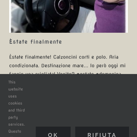
Èstate finalmente
Èstate finalmente! Calzoncini corti e polo. Aria
condizionata. Destinazione mare... Io però oggi mi
faccio una grigliata! Venite? #estate #domenica
This
#vacanze #summer #grigliata
website
uses
cookies
Di
Claudio Tatananni
|
domenica, 24 Giugno 2018
|
Categorie:
and third
Blog
|
Tag:
domenica
,
estate
,
grigliata
,
summer
,
vacanze
|
0
party
Commenti
services.
Continua a leggere
Questo
OK
RIFIUTA