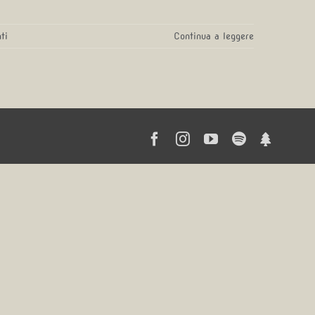
ti
Continua a leggere
Facebook
Instagram
YouTube
Spotify
Linktr