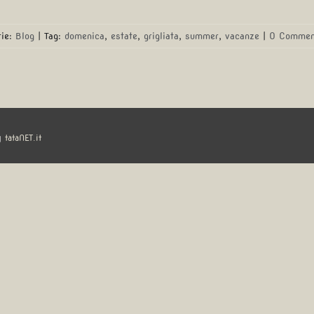
rie:
Blog
|
Tag:
domenica
,
estate
,
grigliata
,
summer
,
vacanze
|
0 Commen
y
tataNET.it