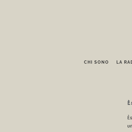
Salta
al
contenuto
CHI SONO
LA RA
Èstate finalmente
È
Ès
un