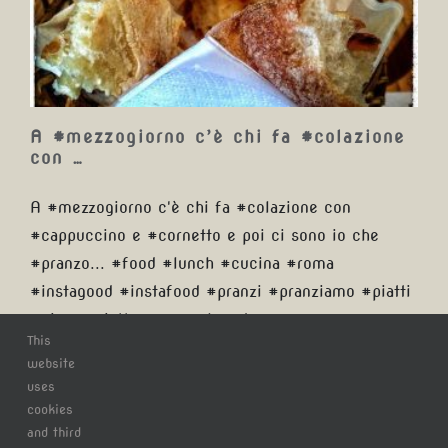
#colazione con …
A #mezzogiorno c’è chi fa #colazione
con …
A #mezzogiorno c'è chi fa #colazione con
#cappuccino e #cornetto e poi ci sono io che
#pranzo... #food #lunch #cucina #roma
#instagood #instafood #pranzi #pranziamo #piatti
#pizza #piatto #pane #bread
This
website
uses
Di
Claudio Tatananni
|
mercoledì, 17 Gennaio 2018
|
Categorie:
cookies
Blog
|
Tag:
bread
,
cappuccino
,
colazione
,
cornetto
,
cucina
,
and third
food
,
instafood
,
instagood
,
lunch
,
mezzogiorno
,
pane
,
piatti
,