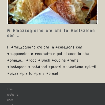
A #mezzogiorno c’è chi fa #colazione
con …
A #mezzogiorno c'è chi fa #colazione con
#cappuccino e #cornetto e poi ci sono io che
#pranzo... #food #lunch #cucina #roma
#instagood #instafood #pranzi #pranziamo #piatti
#pizza #piatto #pane #bread
This
Di
Claudio Tatananni
|
mercoledì, 17 Gennaio 2018
|
Categorie:
website
Blog
|
Tag:
bread
,
cappuccino
,
colazione
,
cornetto
,
cucina
,
uses
food
,
instafood
,
instagood
,
lunch
,
mezzogiorno
,
pane
,
piatti
,