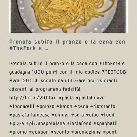
la cena con #TheFork e …
Prenota subito il pranzo o la cena con
#TheFork e …
Prenota subito il pranzo o la cena con #TheFork e
guadagna 1000 punti con il mio codice 7AE3FC0B!
Avrai 20€ di sconto da utilizzare nei ristoranti
aderenti al programma fedeltà!
http://bit.ly/2lfhCry #pasta #pastalluovo
#tonnarelli #pranzo #lunch #cena #ristorante
#pastafattaincasa #dinner #sera #cibo #food
#pizza #pizzanapoletana #instafood #spaghetti
#promo #coupon #sconto #promozione #punti