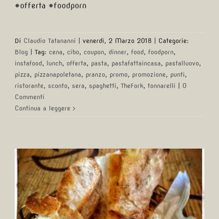
#offerta #foodporn
Di
Claudio Tatananni
|
venerdì, 2 Marzo 2018
|
Categorie:
Blog
|
Tag:
cena
,
cibo
,
coupon
,
dinner
,
food
,
foodporn
,
instafood
,
lunch
,
offerta
,
pasta
,
pastafattaincasa
,
pastalluovo
,
pizza
,
pizzanapoletana
,
pranzo
,
promo
,
promozione
,
punti
,
ristorante
,
sconto
,
sera
,
spaghetti
,
TheFork
,
tonnarelli
|
0
Commenti
Continua a leggere
A #mezzogiorno c’è chi fa
#colazione con …