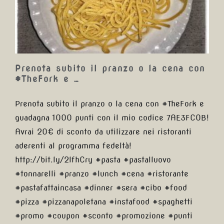
la cena con #TheFork e …
Prenota subito il pranzo o la cena con
#TheFork e …
Prenota subito il pranzo o la cena con #TheFork e
guadagna 1000 punti con il mio codice 7AE3FC0B!
Avrai 20€ di sconto da utilizzare nei ristoranti
aderenti al programma fedeltà!
http://bit.ly/2lfhCry #pasta #pastalluovo
#tonnarelli #pranzo #lunch #cena #ristorante
#pastafattaincasa #dinner #sera #cibo #food
#pizza #pizzanapoletana #instafood #spaghetti
#promo #coupon #sconto #promozione #punti