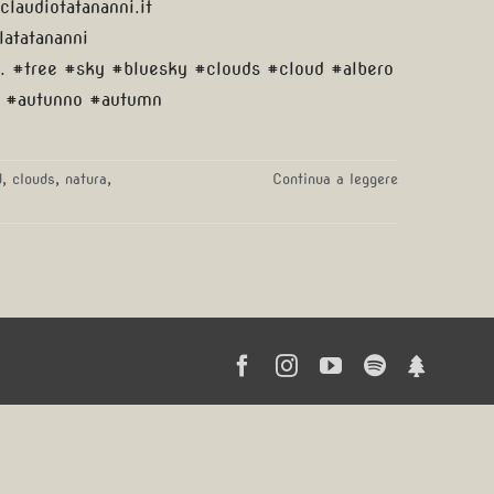
laudiotatananni.it
atatananni
. #tree #sky #bluesky #clouds #cloud #albero
mi #autunno #autumn
d
,
clouds
,
natura
,
Continua a leggere
Facebook
Instagram
YouTube
Spotify
Linktr