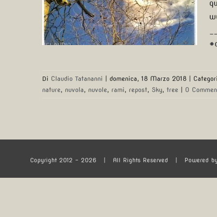
qu
cielo… …
w
_
#
Di
Claudio Tatananni
|
domenica, 18 Marzo 2018
|
Categor
nature
,
nuvola
,
nuvole
,
rami
,
repost
,
Sky
,
tree
|
0 Commen
Copyright 2012 -
2026
| All Rights Reserved | Powered b