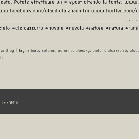
esto. Potete effettuare un #repost citando la fonte. www.c
ww.facebook.com/claudiotatanannifm www.twitter.com/cl
_____________________________________________ . . . . 
cielo #cieloazzurro #nuvole #nuvola #nature #natura #ra
ie:
Blog
|
Tag:
albero
,
autumn
,
autunno
,
bluesky
,
cielo
,
cieloazzurro
,
clou
ti
y
tataNET.it