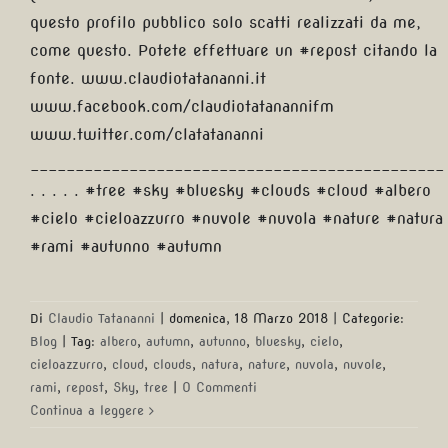
questo profilo pubblico solo scatti realizzati da me,
come questo. Potete effettuare un #repost citando la
fonte. www.claudiotatananni.it
www.facebook.com/claudiotatanannifm
www.twitter.com/clatatananni
______________________________________________
. . . . . #tree #sky #bluesky #clouds #cloud #albero
#cielo #cieloazzurro #nuvole #nuvola #nature #natura
#rami #autunno #autumn
Di
Claudio Tatananni
|
domenica, 18 Marzo 2018
|
Categorie:
Blog
|
Tag:
albero
,
autumn
,
autunno
,
bluesky
,
cielo
,
cieloazzurro
,
cloud
,
clouds
,
natura
,
nature
,
nuvola
,
nuvole
,
rami
,
repost
,
Sky
,
tree
|
0 Commenti
Continua a leggere