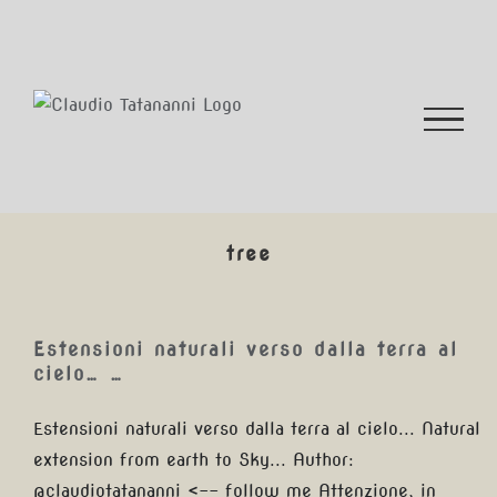
Salta
al
contenuto
tree
Estensioni naturali verso
dalla terra al cielo… …
Estensioni naturali verso dalla terra al
cielo… …
Estensioni naturali verso dalla terra al cielo... Natural
extension from earth to Sky... Author:
@claudiotatananni <-- follow me Attenzione, in