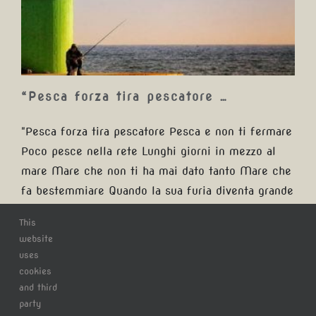
…
“Pesca forza tira pescatore …
"Pesca forza tira pescatore Pesca e non ti fermare
Poco pesce nella rete Lunghi giorni in mezzo al
mare Mare che non ti ha mai dato tanto Mare che
fa bestemmiare Quando la sua furia diventa grande
E la sua onda è un gigante La sua onda è un
This
gigante" #ig_latina #ig_lazio #igerslazio
website
#clickfor_latina #italianstyle_lazio #thehub_lazio
uses
#lazio_cartoline #super_lazio_channel #volgolatina
cookies
and third
#lory_center_of_italy #siviaggiare_lazio
party
#clickfor_lazio #lighthouse #faro #pescatore