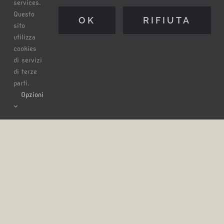
services.
#fisherman #mare #sea #latina
Questo
OK
RIFIUTA
sito
utilizza
Di
Claudio Tatananni
|
domenica, 24 Marzo 2019
|
Categorie:
cookies
Blog
|
Tag:
clickfor_latina
,
clickfor_lazio
,
faro
,
fisherman
,
di servizi
igerslazio
,
ig_latina
,
ig_lazio
,
italianstyle_lazio
,
latina
,
di terze
lazio_cartoline
,
lighthouse
,
lory_center_of_italy
,
mare
,
parti.
pescatore
,
sea
,
siviaggiare_lazio
,
super_lazio_channel
,
Opzioni
thehub_lazio
,
volgolatina
|
0 Commenti
Continua a leggere
Copyright 2012 -
2026
| All Rights Reserved | Powered by
tataNET.it
Facebook
Instagram
YouTube
Spotify
Linktree