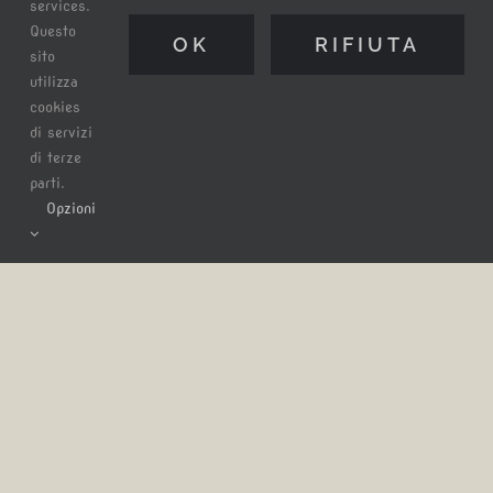
services.
#fisherman #mare #sea #latina
Questo
OK
RIFIUTA
sito
utilizza
Di
Claudio Tatananni
|
domenica, 24 Marzo 2019
|
Categorie:
cookies
Blog
|
Tag:
clickfor_latina
,
clickfor_lazio
,
faro
,
fisherman
,
di servizi
igerslazio
,
ig_latina
,
ig_lazio
,
italianstyle_lazio
,
latina
,
di terze
lazio_cartoline
,
lighthouse
,
lory_center_of_italy
,
mare
,
parti.
pescatore
,
sea
,
siviaggiare_lazio
,
super_lazio_channel
,
Opzioni
thehub_lazio
,
volgolatina
|
0 Commenti
Continua a leggere
Copyright 2012 -
2026
| All Rights Reserved | Powered by
tataNET.it
Facebook
Instagram
YouTube
Spotify
Linktree