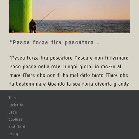
…
“Pesca forza tira pescatore …
"Pesca forza tira pescatore Pesca e non ti fermare
Poco pesce nella rete Lunghi giorni in mezzo al
mare Mare che non ti ha mai dato tanto Mare che
fa bestemmiare Quando la sua furia diventa grande
E la sua onda è un gigante La sua onda è un
This
gigante" #ig_latina #ig_lazio #igerslazio
website
#clickfor_latina #italianstyle_lazio #thehub_lazio
uses
#lazio_cartoline #super_lazio_channel #volgolatina
cookies
and third
#lory_center_of_italy #siviaggiare_lazio
party
#clickfor_lazio #lighthouse #faro #pescatore